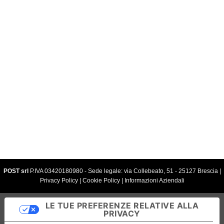
SHOP
CONTATTI
ASSISTENZA
+39 030.2585077
Scrivi su Whatsapp +39 338.3435329
info@avilocosmetics.it
POST srl
P.IVA 03420180980 - Sede legale: via Collebeato, 51 - 25127 Brescia |
Privacy Policy
|
Cookie Policy
|
Informazioni Aziendali
LE TUE PREFERENZE RELATIVE ALLA
PRIVACY