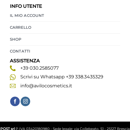
INFO UTENTE
IL MIO ACCOUNT
CARRELLO
SHOP
CONTATTI
ASSISTENZA
+39 030.2585077
Scrivi su Whatsapp +39 338.3435329
info@avilocosmetics.it
POST srl
P.IVA 03420180980 - Sede legale: via Collebeato, 51 - 25127 Brescia