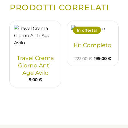
PRODOTTI CORRELATI
In offerta!
Kit Completo
Travel Crema
Il
Il
223,00
€
199,00
€
prezzo
prezzo
Giorno Anti-
originale
attuale
era:
è:
Age Avilo
223,00 €.
199,00 €
9,00
€