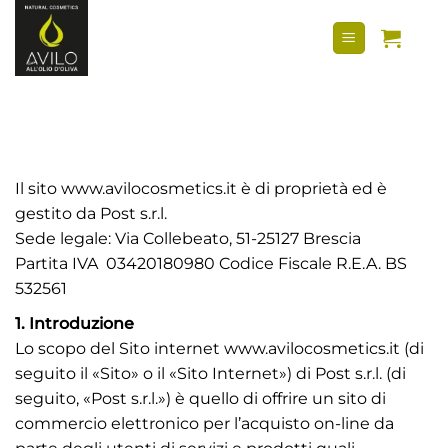
Salta
contenuto
ai
contenuti
Il sito www.avilocosmetics.it è di proprietà ed è
gestito da Post s.r.l.
Sede legale: Via Collebeato, 51-25127 Brescia
Partita IVA 03420180980 Codice Fiscale R.E.A. BS
532561
1. Introduzione
Lo scopo del Sito internet www.avilocosmetics.it (di
seguito il «Sito» o il «Sito Internet») di Post s.r.l. (di
seguito, «Post s.r.l.») è quello di offrire un sito di
commercio elettronico per l’acquisto on-line da