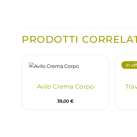
PRODOTTI CORRELAT
In of
Avilo Crema Corpo
Tra
39,00
€