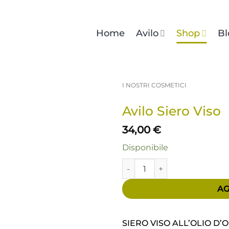
Home
Avilo
Shop
Bl
I NOSTRI COSMETICI
Avilo Siero Viso
34,00
€
Disponibile
Avilo Siero Viso quantità
AG
SIERO VISO ALL’OLIO D’O