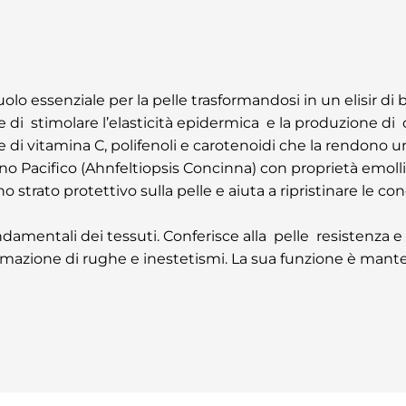
olo essenziale per la pelle trasformandosi in un elisir di b
lle di stimolare l’elasticità epidermica e la produzione di
di vitamina C, polifenoli e carotenoidi che la rendono u
ano Pacifico (Ahnfeltiopsis Concinna) con proprietà emollie
strato protettivo sulla pelle e aiuta a ripristinare le con
damentali dei tessuti. Conferisce alla pelle resistenz
mazione di rughe e inestetismi. La sua funzione è manten