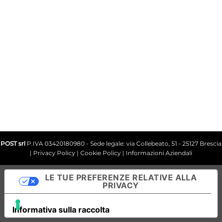
CONTATTI
ASSISTENZA
+39 030.2585077
Scrivi su Whatsapp +39 338.3435329
info@avilocosmetics.it
POST srl
P.IVA 03420180980 - Sede legale: via Collebeato, 51 - 25127 Brescia
|
Privacy Policy
|
Cookie Policy
|
Informazioni Aziendali
LE TUE PREFERENZE RELATIVE ALLA
PRIVACY
Informativa sulla raccolta