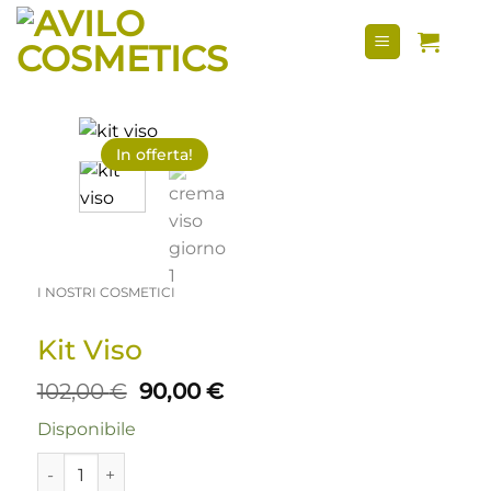
Salta
ai
contenuti
In offerta!
I NOSTRI COSMETICI
Kit Viso
Il
Il
102,00
€
90,00
€
prezzo
prezzo
Disponibile
originale
attuale
era:
è:
Kit Viso quantità
102,00 €.
90,00 €.