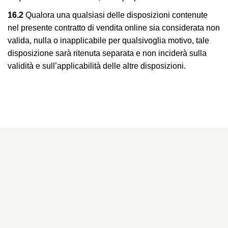
16.2
Qualora una qualsiasi delle disposizioni contenute
nel presente contratto di vendita online sia considerata non
valida, nulla o inapplicabile per qualsivoglia motivo, tale
disposizione sarà ritenuta separata e non inciderà sulla
validità e sull’applicabilità delle altre disposizioni.
ISCRIVITI ALLA NEWSLETTER PER RICEVERE
CODICI SCONTO E PROMOZIONI ESCLUSIVE
Inserisci la mail per ricevere il coupon sconto.