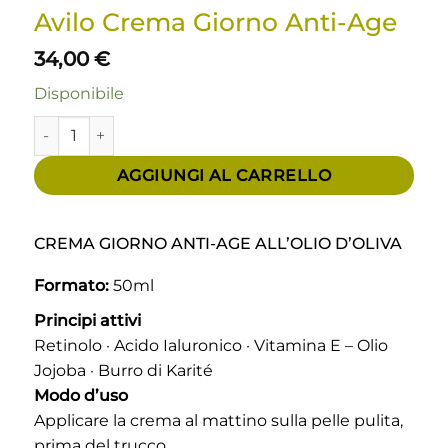
Avilo Crema Giorno Anti-Age
34,00
€
Disponibile
Avilo Crema Giorno Anti-Age quantità
AGGIUNGI AL CARRELLO
CREMA GIORNO ANTI-AGE ALL’OLIO D’OLIVA
Formato:
50ml
Principi attivi
Retinolo · Acido Ialuronico · Vitamina E – Olio
Jojoba · Burro di Karité
Modo d’uso
Applicare la crema al mattino sulla pelle pulita,
prima del trucco.