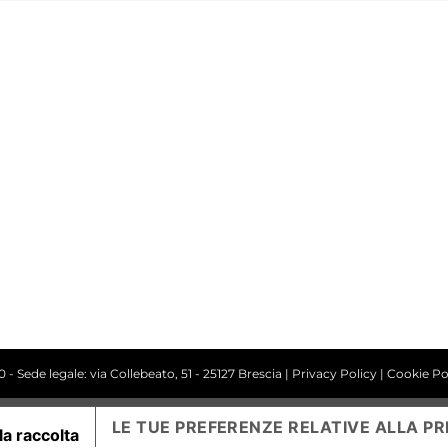
INFO UTENTE
IL MIO ACCOUNT
CARRELLO
SHOP
CONTATTI
 Sede legale: via Collebeato, 51 - 25127 Brescia |
Privacy Policy
|
Cookie Po
LE TUE PREFERENZE RELATIVE ALLA PR
la raccolta