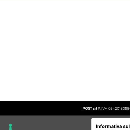
INFO VENDITA
CONTRATTO DI VENDITA ONLINE
CONDIZIONI GENERALI D'USO
RESI E RECESSI
SPEDIZIONI
POST srl
P.IVA 03420180980 -
Informativa sul