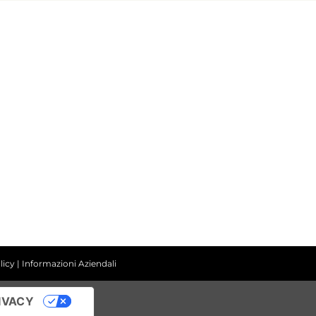
ASSISTENZA
+39 030.2585077
Scrivi su Whatsapp +39 338.3435329
info@avilocosmetics.it
licy
|
Informazioni Aziendali
IVACY