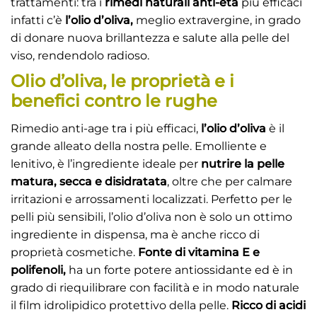
trattamenti: tra i
rimedi naturali anti-età
più efficaci
infatti c’è
l’olio d’oliva,
meglio extravergine, in grado
di donare nuova brillantezza e salute alla pelle del
viso, rendendolo radioso.
Olio d’oliva, le proprietà e i
benefici contro le rughe
Rimedio anti-age tra i più efficaci,
l’olio d’oliva
è il
grande alleato della nostra pelle. Emolliente e
lenitivo, è l’ingrediente ideale per
nutrire la pelle
matura, secca e disidratata
, oltre che per calmare
irritazioni e arrossamenti localizzati. Perfetto per le
pelli più sensibili, l’olio d’oliva non è solo un ottimo
ingrediente in dispensa, ma è anche ricco di
proprietà cosmetiche.
Fonte di vitamina E e
polifenoli,
ha un forte potere antiossidante ed è in
grado di riequilibrare con facilità e in modo naturale
il film idrolipidico protettivo della pelle.
Ricco di acidi