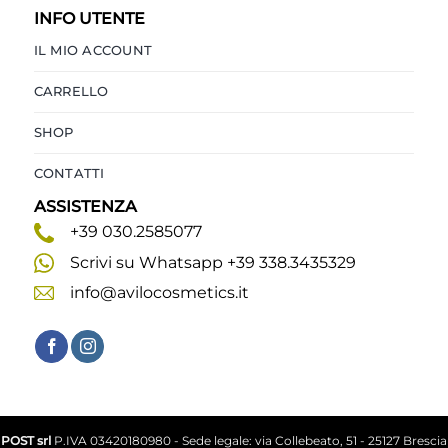
INFO UTENTE
IL MIO ACCOUNT
CARRELLO
SHOP
CONTATTI
ASSISTENZA
+39 030.2585077
Scrivi su Whatsapp +39 338.3435329
info@avilocosmetics.it
POST srl
P.IVA 03420180980 - Sede legale: via Collebeato, 51 - 25127 Brescia