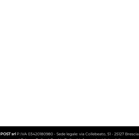
INFO UTENTE
IL MIO ACCOUNT
CARRELLO
SHOP
CONTATTI
ASSISTENZA
+39 030.2585077
Scrivi su Whatsapp +39 338.3435329
info@avilocosmetics.it
POST srl
P.IVA 03420180980 - Sede legale: via Collebeato, 51 - 25127 Brescia